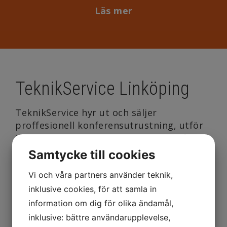
Läs mer
TeknikService Linköping
TeknikService hyr ut och säljer
proffesionell konferensutrustning, utför
installationer inom en rad olika områden
samt säljer teknikertjänster.
Samtycke till cookies
Med 20-års erfarenhet levererar vi
Vi och våra partners använder teknik,
utrustning & tjänster av god kvalité med en
inklusive cookies, för att samla in
hög servicenivå och ett personligt
information om dig för olika ändamål,
bemötande.
inklusive: bättre användarupplevelse,