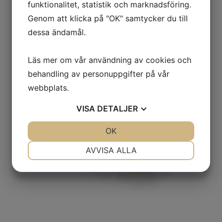
Välkommen
funktionalitet, statistik och marknadsföring.
Genom att klicka på "OK" samtycker du till
dessa ändamål.
Läs mer om vår användning av cookies och
behandling av personuppgifter på vår
webbplats.
VISA
DETALJER
JA
NEJ
OK
JA
NEJ
NÖDVÄNDIG
INSTÄLLNINGAR
AVVISA ALLA
JA
NEJ
JA
NEJ
MARKNADSFÖRING
STATISTIK