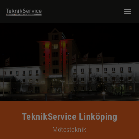
Togg
navi
TeknikService Linköping
Mötesteknik