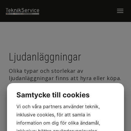
Togg
navi
Ljudanläggningar
Olika typar och storlekar av
ljudanläggningar finns att hyra eller köpa.
Kontakta mig för information och priser.
Samtycke till cookies
Kontakt
Vi och våra partners använder teknik,
inklusive cookies, för att samla in
information om dig för olika ändamål,
inklusive: bättre användarupplevelse,